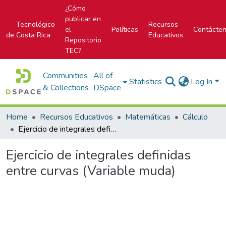
¿Cómo
publicar en
Tecnológico
Recursos
el
Políticas
Contácte
de Costa Rica
Educativos
Repositorio
TEC?
Communities
All of
Statistics
Log In
& Collections
DSpace
Home
Recursos Educativos
Matemáticas
Cálculo
Ejercicio de integrales definidas entre curvas (Variable muda)
Ejercicio de integrales definidas
entre curvas (Variable muda)