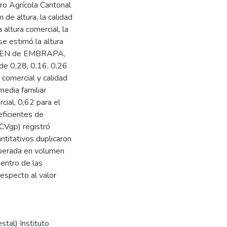
o Agrícola Cantonal
de altura, la calidad
 altura comercial, la
e estimó la altura
ELEGEN de EMBRAPA,
 de 0,28, 0,16, 0,26
 comercial y calidad
media familiar
cial, 0,62 para el
eficientes de
 (CVgp) registró
titativos duplicaron
esperada en volumen
dentro de las
especto al valor
stal) Instituto