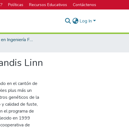
C?
Políticas
Recursos Educativos
Contáctenos
Log In
Licenciatura en Ingeniería Forestal
andis Linn
ado en el cantón de
oles plus más un
ros genéticos de la
 y calidad de fuste,
 en el programa de
blecido en 1999
 cooperativa de