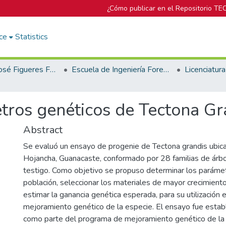
¿Cómo publicar en el Repositorio TE
ce
Statistics
Biblioteca José Figueres Ferrer
Escuela de Ingeniería Forestal
tros genéticos de Tectona Gr
Abstract
Se evaluó un ensayo de progenie de Tectona grandis ubic
Hojancha, Guanacaste, conformado por 28 familias de árb
testigo. Como objetivo se propuso determinar los parámet
población, seleccionar los materiales de mayor crecimiento
estimar la ganancia genética esperada, para su utilización
mejoramiento genético de la especie. El ensayo fue esta
como parte del programa de mejoramiento genético de la