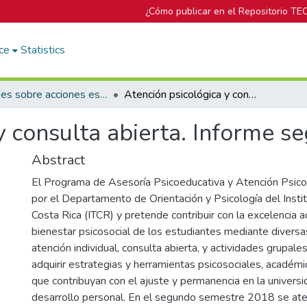
¿Cómo publicar en el Repositorio TE
ce
Statistics
Informes sobre acciones específicas del DOP
Atención psicológica y consulta abierta. Informe segundo semestre 2018
y consulta abierta. Informe 
Abstract
El Programa de Asesoría Psicoeducativa y Atención Psicol
por el Departamento de Orientación y Psicología del Insti
Costa Rica (ITCR) y pretende contribuir con la excelencia 
bienestar psicosocial de los estudiantes mediante divers
atención individual, consulta abierta, y actividades grupale
adquirir estrategias y herramientas psicosociales, académi
que contribuyan con el ajuste y permanencia en la universi
desarrollo personal. En el segundo semestre 2018 se ate