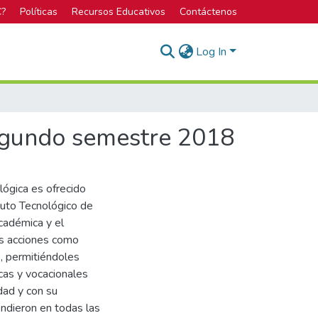
C?
Políticas
Recursos Educativos
Contáctenos
Log In
segundo semestre 2018
ógica es ofrecido
tuto Tecnológico de
académica y el
as acciones como
s, permitiéndoles
cas y vocacionales
dad y con su
ndieron en todas las