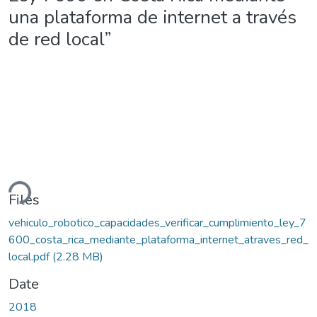
una plataforma de internet a través
de red local”
ding...
Files
vehiculo_robotico_capacidades_verificar_cumplimiento_ley_7
600_costa_rica_mediante_plataforma_internet_atraves_red_
local.pdf
(2.28 MB)
Date
2018