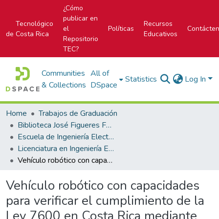
¿Cómo
publicar en
Tecnológico
Recursos
el
Políticas
Contácte
de Costa Rica
Educativos
Repositorio
TEC?
Communities
All of
Statistics
Log In
& Collections
DSpace
Home
Trabajos de Graduación
Biblioteca José Figueres Ferrer
Escuela de Ingeniería Electrónica
Licenciatura en Ingeniería Electrónica
Vehículo robótico con capacidades para verificar el cumplimiento de la Ley 7600 en Costa Rica mediante una plataforma de internet a través de red local”
Vehículo robótico con capacidades
para verificar el cumplimiento de la
Ley 7600 en Costa Rica mediante