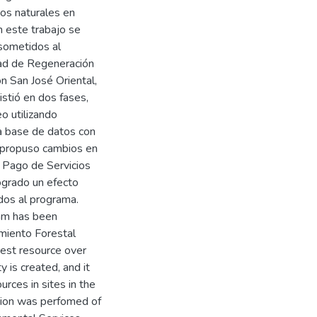
sos naturales en
n este trabajo se
 sometidos al
dad de Regeneración
on San José Oriental,
stió en dos fases,
o utilizando
a base de datos con
se propuso cambios en
e Pago de Servicios
ogrado un efecto
idos al programa.
ram has been
miento Forestal
rest resource over
y is created, and it
urces in sites in the
ation was perfomed of