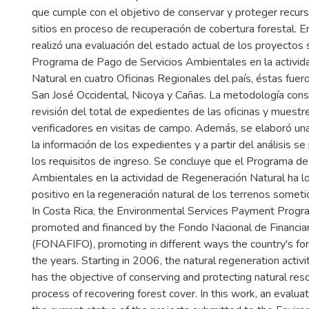
que cumple con el objetivo de conservar y proteger recur
sitios en proceso de recuperación de cobertura forestal. E
realizó una evaluación del estado actual de los proyectos
Programa de Pago de Servicios Ambientales en la activi
Natural en cuatro Oficinas Regionales del país, éstas fuer
San José Occidental, Nicoya y Cañas. La metodología consi
revisión del total de expedientes de las oficinas y muestre
verificadores en visitas de campo. Además, se elaboró un
la información de los expedientes y a partir del análisis 
los requisitos de ingreso. Se concluye que el Programa d
Ambientales en la actividad de Regeneración Natural ha l
positivo en la regeneración natural de los terrenos somet
In Costa Rica, the Environmental Services Payment Prog
promoted and financed by the Fondo Nacional de Financia
(FONAFIFO), promoting in different ways the country's fo
the years. Starting in 2006, the natural regeneration activit
has the objective of conserving and protecting natural reso
process of recovering forest cover. In this work, an evalu