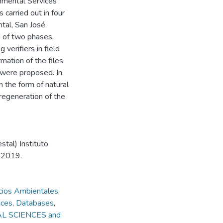
onmental Services
carried out in four
ntal, San José
 of two phases,
 verifiers in field
mation of the files
 were proposed. In
 the form of natural
 regeneration of the
stal) Instituto
, 2019.
cios Ambientales
,
ices
,
Databases
,
AL SCIENCES and