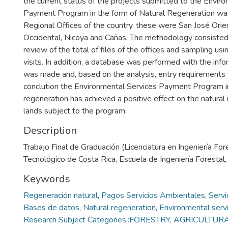
the current status of the projects submitted to the Envir
Payment Program in the form of Natural Regeneration was 
Regional Offices of the country, these were San José Orie
Occidental, Nicoya and Cañas. The methodology consisted
review of the total of files of the offices and sampling using
visits. In addition, a database was performed with the infor
was made and, based on the analysis, entry requirements
conclution the Environmental Services Payment Program in
regeneration has achieved a positive effect on the natural
lands subject to the program.
Description
Trabajo Final de Graduación (Licenciatura en Ingeniería Fore
Tecnológico de Costa Rica, Escuela de Ingeniería Forestal
Keywords
Regeneración natural
,
Pagos Servicios Ambientales
,
Servi
Bases de datos
,
Natural regeneration
,
Environmental serv
Research Subject Categories::FORESTRY, AGRICULTUR