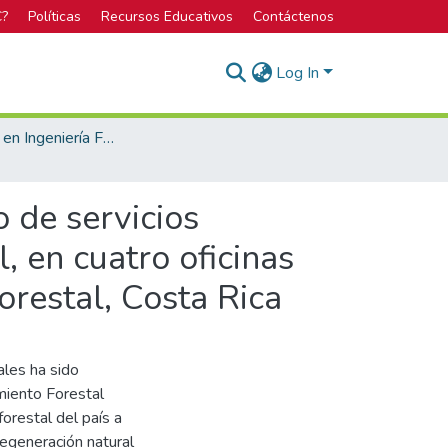
C?
Políticas
Recursos Educativos
Contáctenos
Log In
Licenciatura en Ingeniería Forestal
 de servicios
, en cuatro oficinas
orestal, Costa Rica
les ha sido
miento Forestal
orestal del país a
regeneración natural