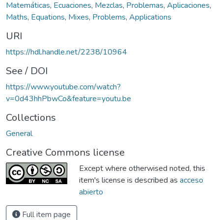
Matemáticas
,
Ecuaciones
,
Mezclas
,
Problemas
,
Aplicaciones
,
Maths
,
Equations
,
Mixes
,
Problems
,
Applications
URI
https://hdl.handle.net/2238/10964
See / DOI
https://www.youtube.com/watch?
v=0d43hhPbwCo&feature=youtu.be
Collections
General
Creative Commons license
Except where otherwised noted, this
item's license is described as
acceso
abierto
Full item page