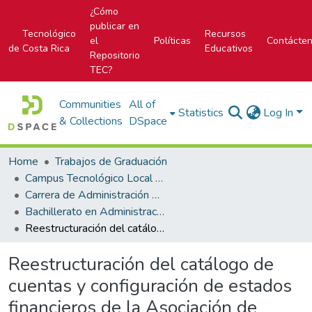
¿Cómo
publicar en
Tecnológico
Recursos
el
Políticas
Contácte
de Costa Rica
Educativos
Repositorio
TEC?
Communities
All of
Statistics
Log In
& Collections
DSpace
Home
Trabajos de Graduación
Campus Tecnológico Local San José
Carrera de Administración de Empresa
Bachillerato en Administración de Empresas
Reestructuración del catálogo de cuentas y configuración de estados financieros de la Asociación de Asistencia en Servicios de Salud (Asesa)
Reestructuración del catálogo de
cuentas y configuración de estados
financieros de la Asociación de