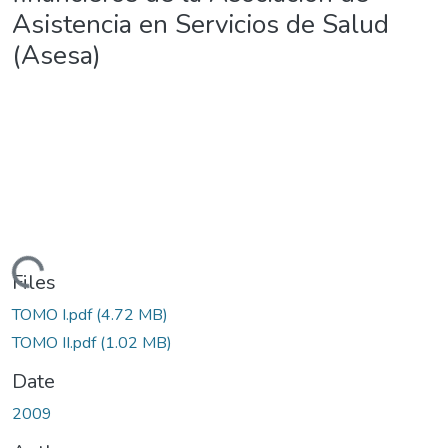
Asistencia en Servicios de Salud
(Asesa)
ding...
Files
TOMO I.pdf
(4.72 MB)
TOMO II.pdf
(1.02 MB)
Date
2009