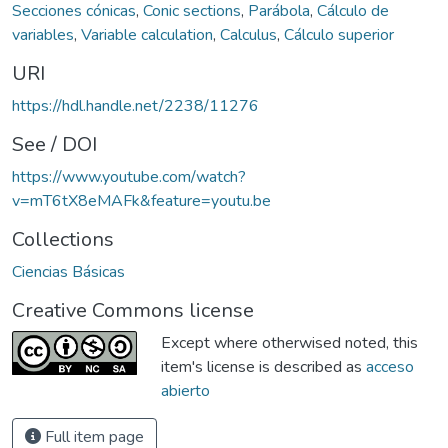
Secciones cónicas
,
Conic sections
,
Parábola
,
Cálculo de
variables
,
Variable calculation
,
Calculus
,
Cálculo superior
URI
https://hdl.handle.net/2238/11276
See / DOI
https://www.youtube.com/watch?
v=mT6tX8eMAFk&feature=youtu.be
Collections
Ciencias Básicas
Creative Commons license
Except where otherwised noted, this
item's license is described as
acceso
abierto
Full item page