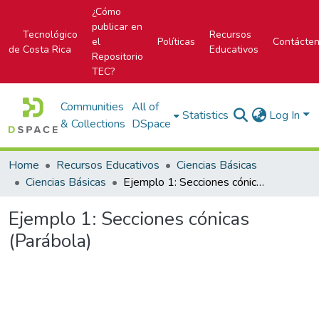
¿Cómo
publicar en
Tecnológico
Recursos
el
Políticas
Contácte
de Costa Rica
Educativos
Repositorio
TEC?
Communities
All of
Statistics
Log In
& Collections
DSpace
Home
Recursos Educativos
Ciencias Básicas
Ciencias Básicas
Ejemplo 1: Secciones cónicas (Parábola)
Ejemplo 1: Secciones cónicas
(Parábola)