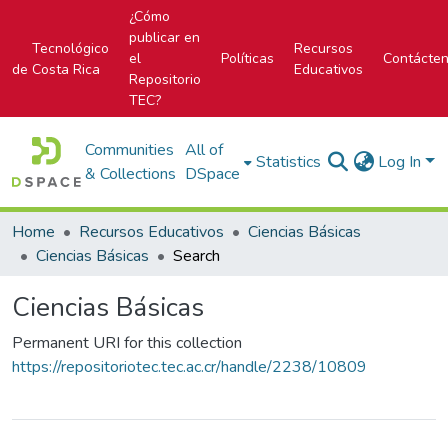
¿Cómo
publicar en
Tecnológico
Recursos
el
Políticas
Contácte
de Costa Rica
Educativos
Repositorio
TEC?
Communities
All of
Statistics
Log In
& Collections
DSpace
Home
Recursos Educativos
Ciencias Básicas
Ciencias Básicas
Search
Ciencias Básicas
Permanent URI for this collection
https://repositoriotec.tec.ac.cr/handle/2238/10809