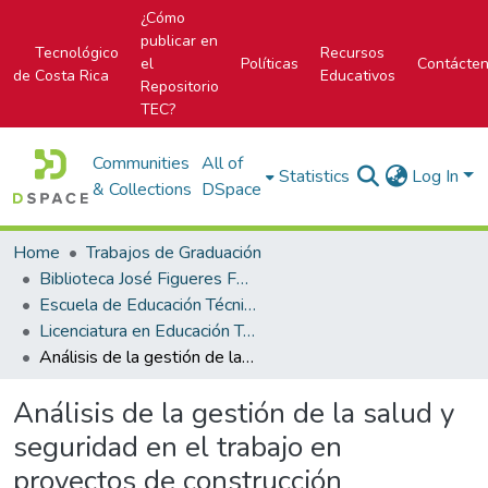
¿Cómo
publicar en
Tecnológico
Recursos
el
Políticas
Contácte
de Costa Rica
Educativos
Repositorio
TEC?
Communities
All of
Statistics
Log In
& Collections
DSpace
Home
Trabajos de Graduación
Biblioteca José Figueres Ferrer
Escuela de Educación Técnica
Licenciatura en Educación Técnica
Análisis de la gestión de la salud y seguridad en el trabajo en proyectos de construcción
Análisis de la gestión de la salud y
seguridad en el trabajo en
proyectos de construcción