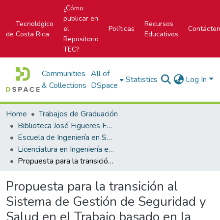
¿Cómo
publicar en
Tecnológico
Recursos
el
Políticas
Contácte
de Costa Rica
Educativos
Repositorio
TEC?
Communities
All of
Statistics
Log In
& Collections
DSpace
Home
Trabajos de Graduación
Biblioteca José Figueres Ferrer
Escuela de Ingeniería en Seguridad Laboral e Higiene Ambiental
Licenciatura en Ingeniería en Seguridad Laboral e Higiene Ambiental
Propuesta para la transición al Sistema de Gestión de Seguridad y Salud en el Trabajo basado en la norma INTE/ISO 45001:2018 para los procesos de construcción de edificios de la empresa Van Der Laat & Jiménez S.A.
Propuesta para la transición al
Sistema de Gestión de Seguridad y
Salud en el Trabajo basado en la