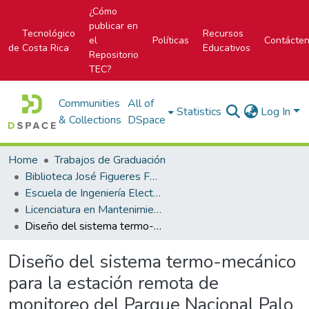
¿Cómo
publicar en
Tecnológico
Recursos
el
Políticas
Contácte
de Costa Rica
Educativos
Repositorio
TEC?
Communities
All of
Statistics
Log In
& Collections
DSpace
Home
Trabajos de Graduación
Biblioteca José Figueres Ferrer
Escuela de Ingeniería Electromecánica
Licenciatura en Mantenimiento Industrial
Diseño del sistema termo-mecánico para la estación remota de monitoreo del Parque Nacional Palo Verde de la misión científica GW-Sat.
Diseño del sistema termo-mecánico
para la estación remota de
monitoreo del Parque Nacional Palo