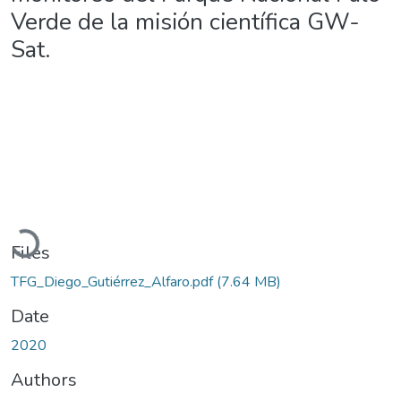
Verde de la misión científica GW-
Sat.
Loading...
Files
TFG_Diego_Gutiérrez_Alfaro.pdf
(7.64 MB)
Date
2020
Authors