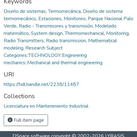
Keywords
Diseño de sistemas
,
Termomecánica
,
Diseño de sistema
termomecánico
,
Estaciones
,
Monitoreo
,
Parque Nacional Palo
Verde
,
Radio - Transmisores y transmisión
,
Modelado
matemático
,
System design
,
Thermomechanical
,
Monitoring
,
Radio Transmitters
,
Radio transmission
,
Mathematical
modeling
,
Research Subject
Categories::TECHNOLOGY::Engineering
mechanics::Mechanical and thermal engineering
URI
https://hdl.handle.net/2238/11487
Collections
Licenciatura en Mantenimiento Industrial
Full item page
DSpace software
copyright © 2002-2026
LYRASIS