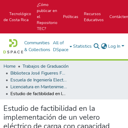
¿Cómo
publicar en
Tecnológico
Recursos
el
Políticas
Contácte
de Costa Rica
Educativos
Repositorio
TEC?
Communities
All of
Statistics
Log In
& Collections
DSpace
Home
Trabajos de Graduación
Biblioteca José Figueres Ferrer
Escuela de Ingeniería Electromecánica
Licenciatura en Mantenimiento Industrial
Estudio de factibilidad en la implementación de un velero eléctrico de carga con capacidad regenerativa, en Inversiones Marítimas Ceiba S.A.
Estudio de factibilidad en la
implementación de un velero
eléctrico de carga con capacidad