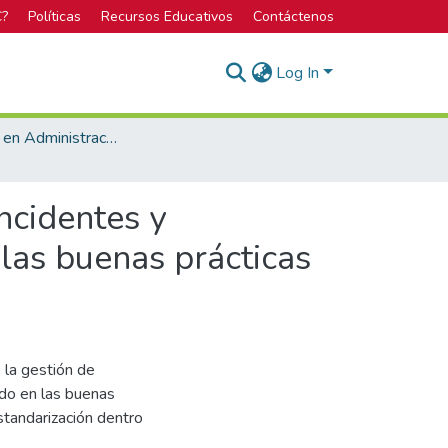
C?
Políticas
Recursos Educativos
Contáctenos
Log In
Licenciatura en Administración de Tecnología de Información
ncidentes y
 las buenas prácticas
la gestión de
ado en las buenas
estandarización dentro