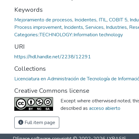
Keywords
Mejoramiento de procesos
,
Incidentes
,
ITIL
,
COBIT 5
,
Indu
Process improvement
,
Incidents
,
Services
,
Industries
,
Rese
Categories::TECHNOLOGY::Information technology
URI
https://hdl.handle.net/2238/12291
Collections
Licenciatura en Administración de Tecnología de Informaci
Creative Commons license
Except where otherwised noted, this 
described as
acceso abierto
Full item page
DSpace software
copyright © 2002-2026
LYRASIS