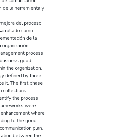
n de comunicación
n de la herramienta y
 mejora del proceso
sarrollado como
lementación de la
 organización.
 management process
 business good
hin the organization.
gy defined by three
 it. The first phase
n collections
ntify the process
 frameworks were
ss enhancement where
rding to the good
a communication plan,
ration between the