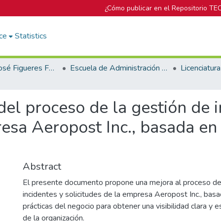
¿Cómo publicar en el Repositorio TE
ce
Statistics
Biblioteca José Figueres Ferrer
Escuela de Administración de Tecnologías de Información (antes era Área Académica de Administración de Tecnologías de Información)
el proceso de la gestión de i
resa Aeropost Inc., basada en
Abstract
El presente documento propone una mejora al proceso de 
incidentes y solicitudes de la empresa Aeropost Inc., bas
prácticas del negocio para obtener una visibilidad clara y 
de la organización.