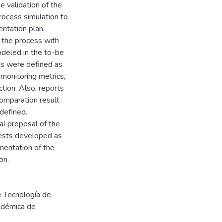
e validation of the
rocess simulation to
entation plan.
 the process with
deled in the to-be
ons were defined as
 monitoring metrics,
tion. Also, reports
comparation result
defined.
al proposal of the
ests developed as
ementation of the
on.
e Tecnología de
cadémica de