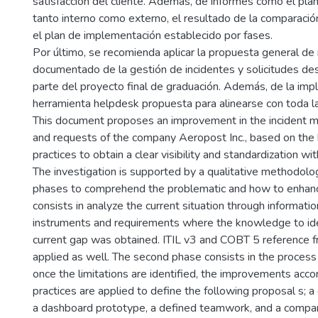
satisfacción del cliente. Además, de informes como el pla
tanto interno como externo, el resultado de la comparació
el plan de implementación establecido por fases.
Por último, se recomienda aplicar la propuesta general de
documentado de la gestión de incidentes y solicitudes de
parte del proyecto final de graduación. Además, de la imp
herramienta helpdesk propuesta para alinearse con toda la
This document proposes an improvement in the incident
and requests of the company Aeropost Inc., based on the
practices to obtain a clear visibility and standardization wit
The investigation is supported by a qualitative methodolo
phases to comprehend the problematic and how to enhance
consists in analyze the current situation through informatio
instruments and requirements where the knowledge to ide
current gap was obtained. ITIL v3 and COBT 5 reference
applied as well. The second phase consists in the proce
once the limitations are identified, the improvements acco
practices are applied to define the following proposal s; 
a dashboard prototype, a defined teamwork, and a compa