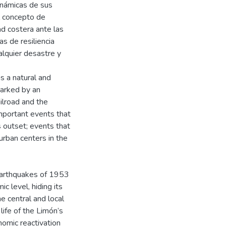
dinámicas de sus
l concepto de
ad costera ante las
s de resiliencia
alquier desastre y
as a natural and
marked by an
ailroad and the
mportant events that
s outset; events that
urban centers in the
 earthquakes of 1953
c level, hiding its
e central and local
life of the Limón’s
nomic reactivation