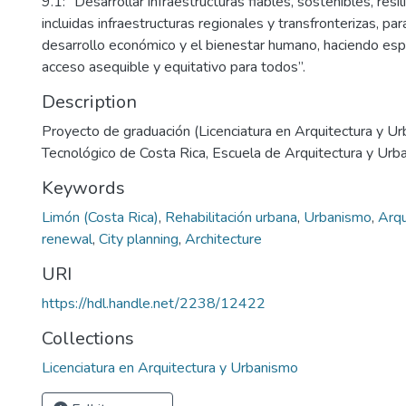
9.1: “Desarrollar infraestructuras fiables, sostenibles, resil
incluidas infraestructuras regionales y transfronterizas, par
desarrollo económico y el bienestar humano, haciendo espe
acceso asequible y equitativo para todos”.
Description
Proyecto de graduación (Licenciatura en Arquitectura y Ur
Tecnológico de Costa Rica, Escuela de Arquitectura y Urb
Keywords
Limón (Costa Rica)
,
Rehabilitación urbana
,
Urbanismo
,
Arqu
renewal
,
City planning
,
Architecture
URI
https://hdl.handle.net/2238/12422
Collections
Licenciatura en Arquitectura y Urbanismo