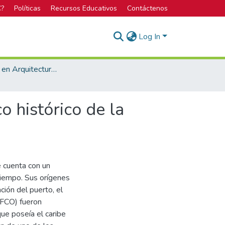
C?
Políticas
Recursos Educativos
Contáctenos
Log In
Licenciatura en Arquitectura y Urbanismo
o histórico de la
e cuenta con un
 tiempo. Sus orígenes
ción del puerto, el
UFCO) fueron
ue poseía el caribe