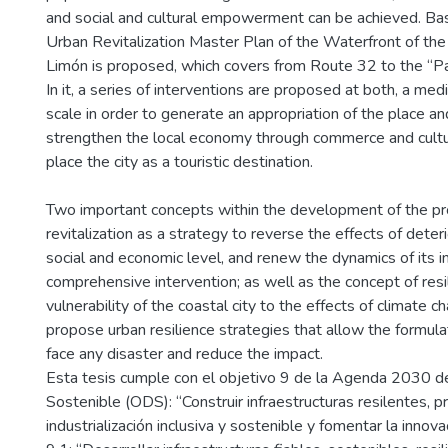
and social and cultural empowerment can be achieved. Bas
Urban Revitalization Master Plan of the Waterfront of the 
Limón is proposed, which covers from Route 32 to the “P
In it, a series of interventions are proposed at both, a me
scale in order to generate an appropriation of the place an
strengthen the local economy through commerce and cultur
place the city as a touristic destination.
Two important concepts within the development of the pr
revitalization as a strategy to reverse the effects of deteri
social and economic level, and renew the dynamics of its i
comprehensive intervention; as well as the concept of res
vulnerability of the coastal city to the effects of climate c
propose urban resilience strategies that allow the formulat
face any disaster and reduce the impact.
Esta tesis cumple con el objetivo 9 de la Agenda 2030 d
Sostenible (ODS): “Construir infraestructuras resilentes, 
industrialización inclusiva y sostenible y fomentar la inno