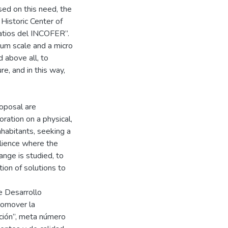
ed on this need, the
Historic Center of
atios del INCOFER”.
dium scale and a micro
d above all, to
e, and in this way,
oposal are
oration on a physical,
nhabitants, seeking a
ilience where the
hange is studied, to
ion of solutions to
e Desarrollo
promover la
vación”, meta número