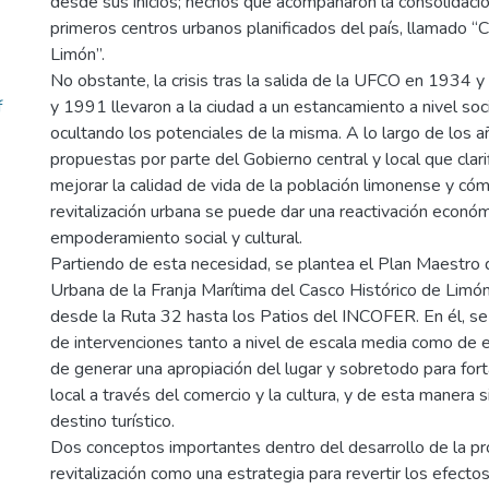
desde sus inicios; hechos que acompañaron la consolidaci
primeros centros urbanos planificados del país, llamado “
Limón”.
No obstante, la crisis tras la salida de la UFCO en 1934 
f
y 1991 llevaron a la ciudad a un estancamiento a nivel so
ocultando los potenciales de la misma. A lo largo de los a
propuestas por parte del Gobierno central y local que clari
mejorar la calidad de vida de la población limonense y có
revitalización urbana se puede dar una reactivación económ
empoderamiento social y cultural.
Partiendo de esta necesidad, se plantea el Plan Maestro d
Urbana de la Franja Marítima del Casco Histórico de Limón,
desde la Ruta 32 hasta los Patios del INCOFER. En él, se
de intervenciones tanto a nivel de escala media como de es
de generar una apropiación del lugar y sobretodo para for
local a través del comercio y la cultura, y de esta manera 
destino turístico.
Dos conceptos importantes dentro del desarrollo de la pr
revitalización como una estrategia para revertir los efectos