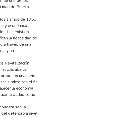
ón de uno de los
Ciudad de Puerto
y los sismos de 1953
cial y económico
ños, han existido
fican la necesidad de
mo a través de una
ica y un
e Revitalización
 el cual abarca
 proponen una serie
cala micro con el fin
talecer la economía
situar la ciudad como
opuesta son la
 del deterioro a nivel