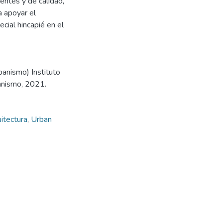
ientes y de calidad,
a apoyar el
cial hincapié en el
banismo) Instituto
anismo, 2021.
itectura
,
Urban