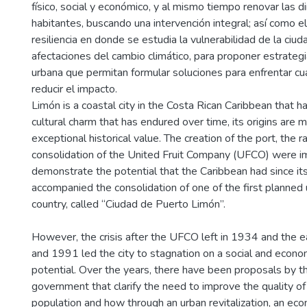
físico, social y económico, y al mismo tiempo renovar las 
habitantes, buscando una intervención integral; así como e
resiliencia en donde se estudia la vulnerabilidad de la ciud
afectaciones del cambio climático, para proponer estrategia
urbana que permitan formular soluciones para enfrentar cu
reducir el impacto.
Limón is a coastal city in the Costa Rican Caribbean that h
cultural charm that has endured over time, its origins are 
exceptional historical value. The creation of the port, the r
consolidation of the United Fruit Company (UFCO) were i
demonstrate the potential that the Caribbean had since it
accompanied the consolidation of one of the first planned 
country, called “Ciudad de Puerto Limón”.
However, the crisis after the UFCO left in 1934 and the
and 1991 led the city to stagnation on a social and economi
potential. Over the years, there have been proposals by th
government that clarify the need to improve the quality of 
population and how through an urban revitalization, an eco