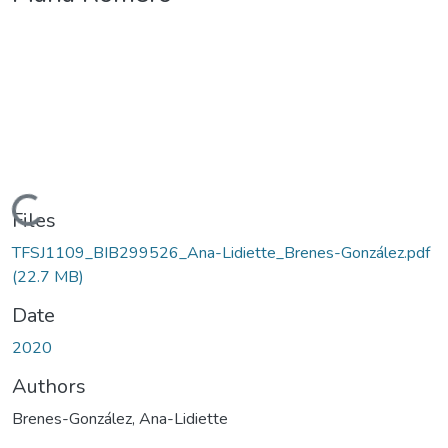
Loading...
Files
TFSJ1109_BIB299526_Ana-Lidiette_Brenes-González.pdf
(22.7 MB)
Date
2020
Authors
Brenes-González, Ana-Lidiette