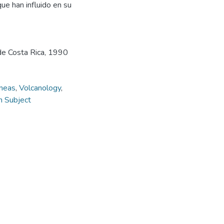
ue han influido en su
 de Costa Rica, 1990
gneas
,
Volcanology
,
h Subject