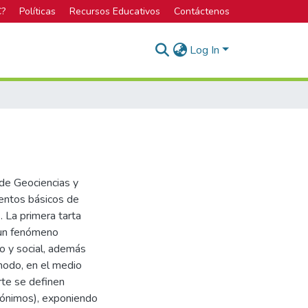
C?
Políticas
Recursos Educativos
Contáctenos
Log In
 de Geociencias y
ientos básicos de
. La primera tarta
 un fenómeno
co y social, además
modo, en el medio
rte se definen
nónimos), exponiendo