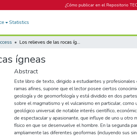
¿Cómo publicar en el Repositorio TE
ce
Statistics
Access
Los relieves de las rocas ígneas
cas ígneas
Abstract
Este libro de texto, dirigido a estudiantes y profesionales
ramas afines, supone que el lector posee ciertos conocim
geología y de geomorfología y está dividido en dos partes
sobre el magmatismo y el vulcanismo en particular, como
geológico universal de notable interés científico, económi
de espectacular y apasionante, que influye de uno u otro 
físico en que se desenvuelve el hombre. En la segunda pa
ampliamente las diferentes geoformas (incluyendo sus si