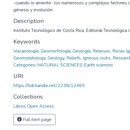
-cuando lo amerite- los numerosos y complejos factores q
génesis y evolución.
Description
Instituto Tecnológico de Costa Rica. Editorial Tecnológica
Keywords
Vulcanología
,
Geomorfología
,
Geología
,
Relieves
,
Rocas í
Geomorphology
,
Geology
,
Reliefs
,
Igneous rocks
,
Researc
Categories::NATURAL SCIENCES::Earth sciences
URI
https://hdl.handle.net/2238/12469
Collections
Libros Open Access
Full item page