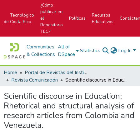
¿Cómo
publicar en
Tecnológico
Recursos
el
Políticas
Contácte
de Costa Rica
Educativos
Repositorio
TEC?
Communities
All of
Statistics
Log In
& Collections
DSpace
Home
Portal de Revistas del Instituto Tecnológico de Costa Rica
Revista Comunicación
Scientific discourse in Education: Rhetorical and structural analysis of research articles from Colombia and Venezuela.
Scientific discourse in Education:
Rhetorical and structural analysis of
research articles from Colombia and
Venezuela.