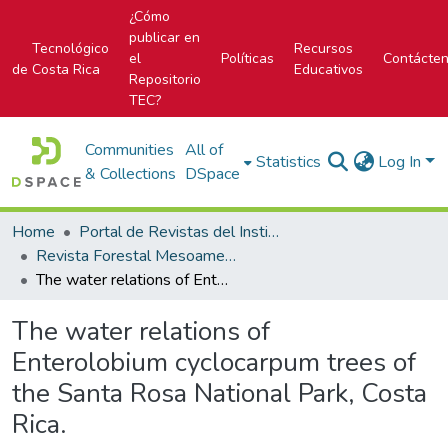
¿Cómo
publicar en
Tecnológico
Recursos
el
Políticas
Contácte
de Costa Rica
Educativos
Repositorio
TEC?
Communities
All of
Statistics
Log In
& Collections
DSpace
Home
Portal de Revistas del Instituto Tecnológico de Costa Rica
Revista Forestal Mesoamericana Kurú
The water relations of Enterolobium cyclocarpum trees of the Santa Rosa National Park, Costa Rica.
The water relations of
Enterolobium cyclocarpum trees of
the Santa Rosa National Park, Costa
Rica.