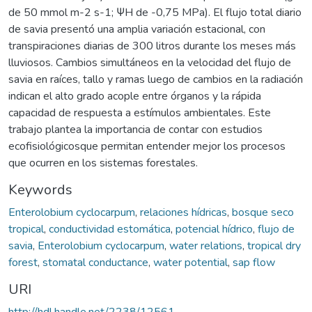
de 50 mmol m-2 s-1; ΨH de -0,75 MPa). El flujo total diario
de savia presentó una amplia variación estacional, con
transpiraciones diarias de 300 litros durante los meses más
lluviosos. Cambios simultáneos en la velocidad del flujo de
savia en raíces, tallo y ramas luego de cambios en la radiación
indican el alto grado acople entre órganos y la rápida
capacidad de respuesta a estímulos ambientales. Este
trabajo plantea la importancia de contar con estudios
ecofisiológicosque permitan entender mejor los procesos
que ocurren en los sistemas forestales.
Keywords
Enterolobium cyclocarpum
,
relaciones hídricas
,
bosque seco
tropical
,
conductividad estomática
,
potencial hídrico
,
flujo de
savia
,
Enterolobium cyclocarpum
,
water relations
,
tropical dry
forest
,
stomatal conductance
,
water potential
,
sap flow
URI
http://hdl.handle.net/2238/12561