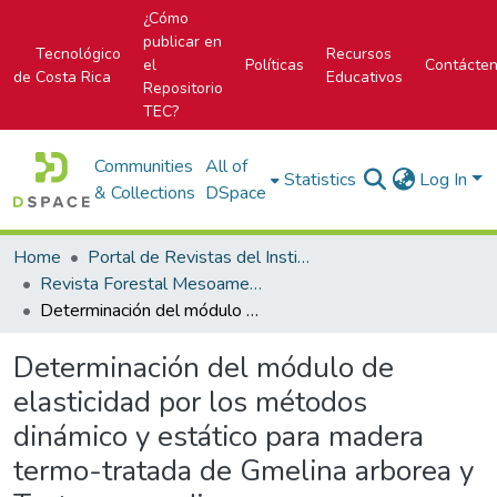
¿Cómo
publicar en
Tecnológico
Recursos
el
Políticas
Contácte
de Costa Rica
Educativos
Repositorio
TEC?
Communities
All of
Statistics
Log In
& Collections
DSpace
Home
Portal de Revistas del Instituto Tecnológico de Costa Rica
Revista Forestal Mesoamericana Kurú
Determinación del módulo de elasticidad por los métodos dinámico y estático para madera termo-tratada de Gmelina arborea y Tectona grandis
Determinación del módulo de
elasticidad por los métodos
dinámico y estático para madera
termo-tratada de Gmelina arborea y