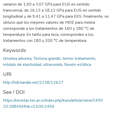
variaron de 1,90 a 3,07 GPa para EUS en sentido
transversal, de 16,13 a 18,12 GPa para EUS en sentido
longitudinal y de 9,41 a 11,47 GPa para EES. Finalmente, se
obtuvo que los mejores valores de MOE para melina
corresponde a los tratamientos de 160 y 180 °C de
temperatura. En tanto para teca, corresponden a los
tratamientos con 180 y 200 °C de temperatura.
Keywords
Gmelina arborea
,
Tectona grandis
,
termo-tratamiento
,
módulo de elasticidad
,
ultrasonido
,
flexión estática
URI
http://hdl.handle.net/2238/12627
See / DOI
https://revistas.tec.ac.cr/index.php/kuru/article/view/2459
10.18845/rfmk.v13i30.2459