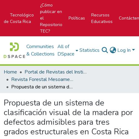
¿Cómo
publicar en
Tecnológico
Recursos
el
Políticas
Contácte
de Costa Rica
Educativos
Repositorio
TEC?
Communities
All of
Statistics
Log In
& Collections
DSpace
Home
Portal de Revistas del Instituto Tecnológico de Costa Rica
Revista Forestal Mesoamericana Kurú
Propuesta de un sistema de clasificación visual de la madera por defectos admisibles para tres grados estructurales en Costa Rica
Propuesta de un sistema de
clasificación visual de la madera por
defectos admisibles para tres
grados estructurales en Costa Rica