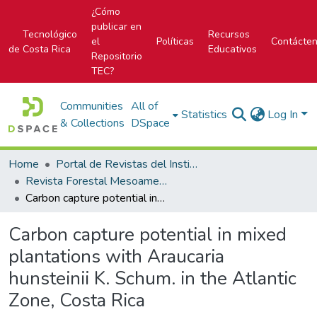
¿Cómo
publicar en
Tecnológico
Recursos
el
Políticas
Contácte
de Costa Rica
Educativos
Repositorio
TEC?
Communities
All of
Statistics
Log In
& Collections
DSpace
Home
Portal de Revistas del Instituto Tecnológico de Costa Rica
Revista Forestal Mesoamericana Kurú
Carbon capture potential in mixed plantations with Araucaria hunsteinii K. Schum. in the Atlantic Zone, Costa Rica
Carbon capture potential in mixed
plantations with Araucaria
hunsteinii K. Schum. in the Atlantic
Zone, Costa Rica