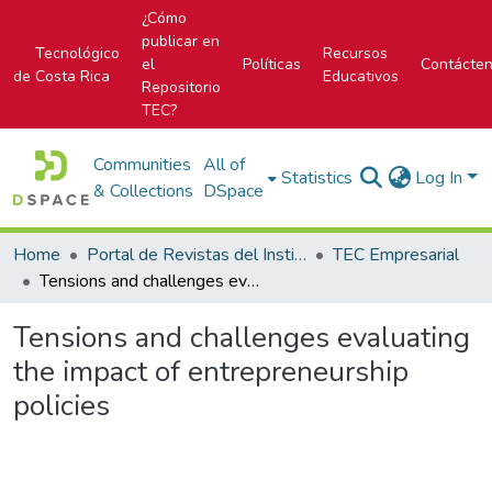
¿Cómo
publicar en
Tecnológico
Recursos
el
Políticas
Contácte
de Costa Rica
Educativos
Repositorio
TEC?
Communities
All of
Statistics
Log In
& Collections
DSpace
Home
Portal de Revistas del Instituto Tecnológico de Costa Rica
TEC Empresarial
Tensions and challenges evaluating the impact of entrepreneurship policies
Tensions and challenges evaluating
the impact of entrepreneurship
policies