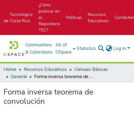
¿Cómo
publicar en
Tecnológico
Recursos
el
Políticas
Contácte
de Costa Rica
Educativos
Repositorio
TEC?
Communities
All of
Statistics
Log In
& Collections
DSpace
Home
Recursos Educativos
Ciencias Básicas
General
Forma inversa teorema de convolución
Forma inversa teorema de
convolución