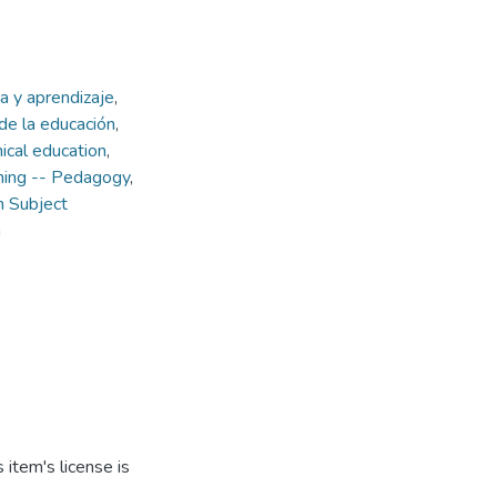
a y aprendizaje
,
de la educación
,
ical education
,
ning -- Pedagogy
,
 Subject
n
item's license is