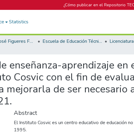
¿Cómo publicar en el Repositorio TE
ce
Statistics
Biblioteca José Figueres Ferrer
Escuela de Educación Técnica
de enseñanza-aprendizaje en 
uto Cosvic con el fin de evalua
a mejorarla de ser necesario 
21.
Abstract
El Instituto Cosvic es un centro educativo de educación n
1995.