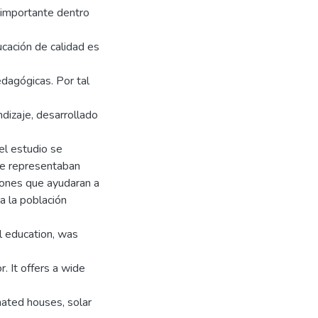
importante dentro
ucación de calidad es
dagógicas. Por tal
ndizaje, desarrollado
del estudio se
ue representaban
iones que ayudaran a
 a la población
al education, was
. It offers a wide
omated houses, solar