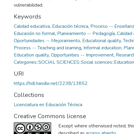
vulnerabilidad.
Keywords
Calidad educativa
,
Educación técnica
,
Proceso -- Enseñanz
Educación no formal
,
Planeamiento -- Pedagogía
,
Calidad 
Oportunidades -- Mejoramiento
,
Educational quality
,
Techn
Process -- Teaching and learning
,
Informal education
,
Plan
Education quality
,
Opportunities -- Improvement
,
Research
Categories::SOCIAL SCIENCES::Social sciences::Educatio
URI
https://hdl.handle.net/2238/13852
Collections
Licenciatura en Educación Técnica
Creative Commons license
Except where otherwised noted, this 
described as
acceso abierto