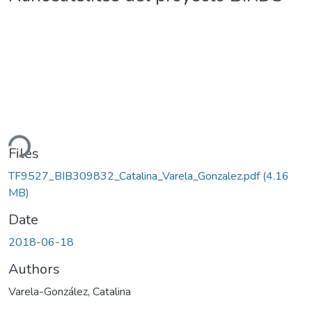
ding...
Files
TF9527_BIB309832_Catalina_Varela_Gonzalez.pdf
(4.16
MB)
Date
2018-06-18
Authors
Varela-González, Catalina