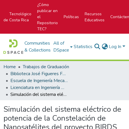
¿Cómo
publicar en
Tecnológico
Recursos
el
Políticas
Contácte
de Costa Rica
Educativos
Repositorio
TEC?
Communities
All of
Statistics
Log In
& Collections
DSpace
Home
Trabajos de Graduación
Biblioteca José Figueres Ferrer
Escuela de Ingeniería Mecatrónica (antes era Área Académica de Ingeniería Mecatrónica)
Licenciatura en Ingeniería Mecatrónica
Simulación del sistema eléctrico de potencia de la Constelación de Nanosatélites del proyecto BIRDS
Simulación del sistema eléctrico de
potencia de la Constelación de
Nanosatélites del proyecto BIRDS