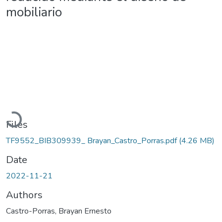
mobiliario
Loading...
Files
TF9552_BIB309939_ Brayan_Castro_Porras.pdf
(4.26 MB)
Date
2022-11-21
Authors
Castro-Porras, Brayan Ernesto