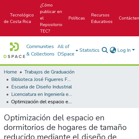
¿Cómo
publicar en
Tecnológico
Recursos
el
Políticas
Contácte
de Costa Rica
Educativos
Repositorio
TEC?
Communities
All of
Statistics
Log In
& Collections
DSpace
Home
Trabajos de Graduación
Biblioteca José Figueres Ferrer
Escuela de Diseño Industrial
Licenciatura en Ingeniería en Diseño Industrial
Optimización del espacio en dormitorios de hogares de tamaño reducido mediante el diseño de mobiliario
Optimización del espacio en
dormitorios de hogares de tamaño
reducido mediante el diseño de