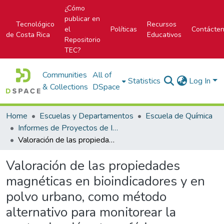
¿Cómo
publicar en
Tecnológico
Recursos
el
Políticas
Contácte
de Costa Rica
Educativos
Repositorio
TEC?
Communities
All of
Statistics
Log In
& Collections
DSpace
Home
Escuelas y Departamentos
Escuela de Química
Informes de Proyectos de Investigación
Valoración de las propiedades magnéticas en bioindicadores y en polvo urbano, como método alternativo para monitorear la contaminación atmosférica en zonas de flujo vehicular
Valoración de las propiedades
magnéticas en bioindicadores y en
polvo urbano, como método
alternativo para monitorear la