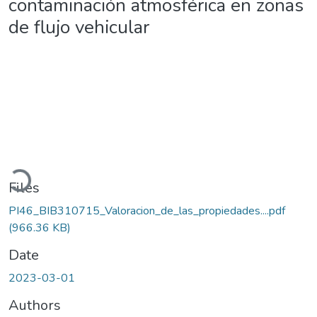
contaminación atmosférica en zonas
de flujo vehicular
Loading...
Files
PI46_BIB310715_Valoracion_de_las_propiedades....pdf
(966.36 KB)
Date
2023-03-01
Authors