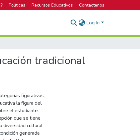
C?
Políticas
Recursos Educativos
Contáctenos
Log In
cación tradicional
tegorías figurativas,
cativa la figura del
obre el estudiante
epción que se tiene
 diversidad cultural.
 condición generada