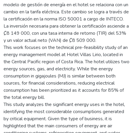
modelo de gestión de energía en el hotel se relaciona con un
cambio en la tarifa eléctrica. Este cambio se logra a través de
la certificación en la norma ISO 50001 a cargo de INTECO.
La inversión necesaria para obtener la certificación asciende a
₡8 149 000, con una tasa interna de retorno (TIR) del 53%
y un valor actual neto (VAN) de ₡8 509 000.
This work focuses on the technical pre-feasibility study of an
energy management model at Hotel Villas Lirio, located in
the Central Pacific region of Costa Rica. The hotel utilizes two
energy sources, gas, and electricity. While the energy
consumption in gigajoules (MJ) is similar between both
sources, for financial considerations, reducing electrical
consumption has been prioritized as it accounts for 85% of
the total energy bill.
This study analyzes the significant energy uses in the hotel,
identifying the most considerable consumptions generated
by critical equipment. Given the type of business, it is
highlighted that the main consumers of energy are air
conditioning systems, refrigeration equipment, and water