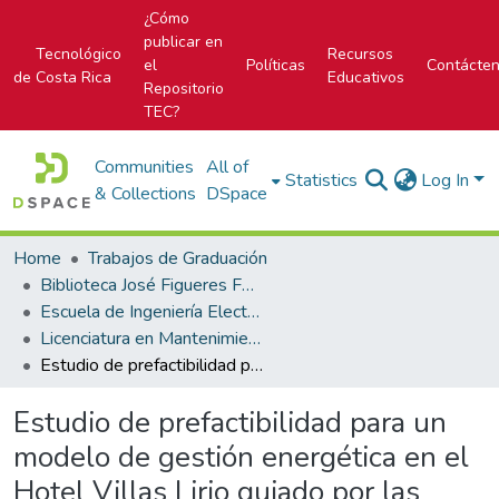
¿Cómo
publicar en
Tecnológico
Recursos
el
Políticas
Contácte
de Costa Rica
Educativos
Repositorio
TEC?
Communities
All of
Statistics
Log In
& Collections
DSpace
Home
Trabajos de Graduación
Biblioteca José Figueres Ferrer
Escuela de Ingeniería Electromecánica
Licenciatura en Mantenimiento Industrial
Estudio de prefactibilidad para un modelo de gestión energética en el Hotel Villas Lirio guiado por las normas INTE/ISO 50000
Estudio de prefactibilidad para un
modelo de gestión energética en el
Hotel Villas Lirio guiado por las