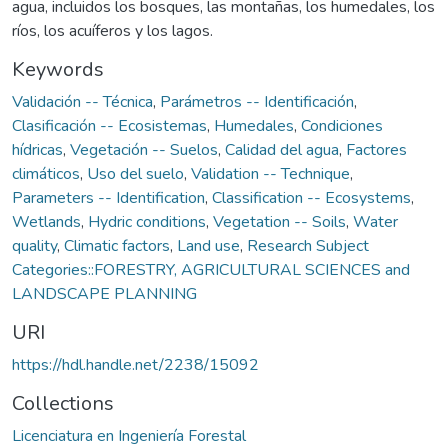
agua, incluidos los bosques, las montañas, los humedales, los
ríos, los acuíferos y los lagos.
Keywords
Validación -- Técnica
,
Parámetros -- Identificación
,
Clasificación -- Ecosistemas
,
Humedales
,
Condiciones
hídricas
,
Vegetación -- Suelos
,
Calidad del agua
,
Factores
climáticos
,
Uso del suelo
,
Validation -- Technique
,
Parameters -- Identification
,
Classification -- Ecosystems
,
Wetlands
,
Hydric conditions
,
Vegetation -- Soils
,
Water
quality
,
Climatic factors
,
Land use
,
Research Subject
Categories::FORESTRY, AGRICULTURAL SCIENCES and
LANDSCAPE PLANNING
URI
https://hdl.handle.net/2238/15092
Collections
Licenciatura en Ingeniería Forestal