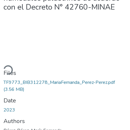
con el Decreto N° 42760-MINAE
Loading...
Files
TF9773_BIB312278_MariaFernanda_Perez-Perez.pdf
(3.56 MB)
Date
2023
Authors