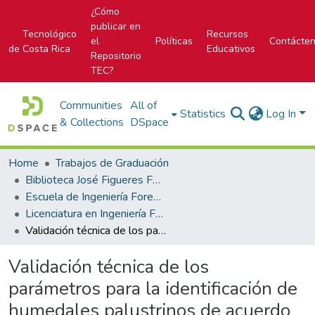
¿Cómo
publicar en
Tecnológico
Recursos
el
Políticas
Contácte
de Costa Rica
Educativos
Repositorio
TEC?
Communities
All of
Statistics
Log In
& Collections
DSpace
Home
Trabajos de Graduación
Biblioteca José Figueres Ferrer
Escuela de Ingeniería Forestal
Licenciatura en Ingeniería Forestal
Validación técnica de los parámetros para la identificación de humedales palustrinos de acuerdo con el Decreto N° 42760-MINAE
Validación técnica de los
parámetros para la identificación de
humedales palustrinos de acuerdo