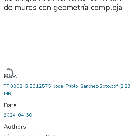
de muros con geometría compleja
Loading...
Files
TF 9802_BIB312575_Jose_Pablo_Sánchez-Soto.pdf
(2.23
MB)
Date
2024-04-30
Authors