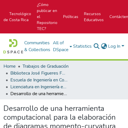
¿Cómo
publicar en
Tecnológico
Recursos
el
Políticas
Contácte
de Costa Rica
Educativos
Repositorio
TEC?
Communities
All of
Statistics
Log In
& Collections
DSpace
Home
Trabajos de Graduación
Biblioteca José Figueres Ferrer
Escuela de Ingeniería en Construcción
Licenciatura en Ingeniería en Construcción
Desarrollo de una herramienta computacional para la elaboración de diagramas momento-curvatura de muros con geometría compleja
Desarrollo de una herramienta
computacional para la elaboración
de diagramas momento-curvatura