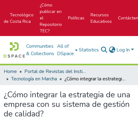
¿Cómo
publicar en
Tecnológico
Recursos
el
Políticas
Contácte
de Costa Rica
Educativos
Repositorio
TEC?
Communities
All of
Statistics
Log In
& Collections
DSpace
Home
Portal de Revistas del Instituto Tecnológico de Costa Rica
Tecnología en Marcha
¿Cómo integrar la estrategia de una empresa con su sistema de gestión de calidad?
¿Cómo integrar la estrategia de una
empresa con su sistema de gestión
de calidad?