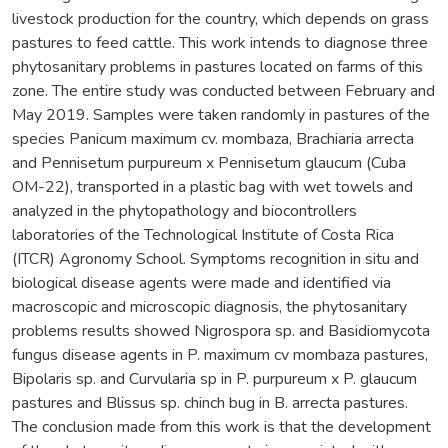
livestock production for the country, which depends on grass
pastures to feed cattle. This work intends to diagnose three
phytosanitary problems in pastures located on farms of this
zone. The entire study was conducted between February and
May 2019. Samples were taken randomly in pastures of the
species Panicum maximum cv. mombaza, Brachiaria arrecta
and Pennisetum purpureum x Pennisetum glaucum (Cuba
OM-22), transported in a plastic bag with wet towels and
analyzed in the phytopathology and biocontrollers
laboratories of the Technological Institute of Costa Rica
(ITCR) Agronomy School. Symptoms recognition in situ and
biological disease agents were made and identified via
macroscopic and microscopic diagnosis, the phytosanitary
problems results showed Nigrospora sp. and Basidiomycota
fungus disease agents in P. maximum cv mombaza pastures,
Bipolaris sp. and Curvularia sp in P. purpureum x P. glaucum
pastures and Blissus sp. chinch bug in B. arrecta pastures.
The conclusion made from this work is that the development