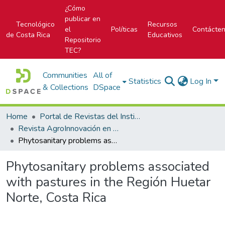
¿Cómo
publicar en
Tecnológico
Recursos
el
Políticas
Contácte
de Costa Rica
Educativos
Repositorio
TEC?
Communities
All of
Statistics
Log In
& Collections
DSpace
Home
Portal de Revistas del Instituto Tecnológico de Costa Rica
Revista AgroInnovación en el trópico húmedo
Phytosanitary problems associated with pastures in the Región Huetar Norte, Costa Rica
Phytosanitary problems associated
with pastures in the Región Huetar
Norte, Costa Rica