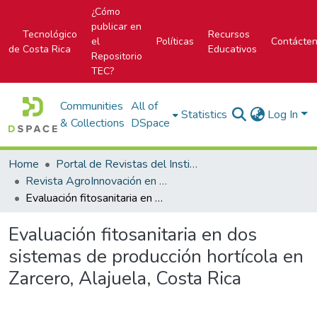
¿Cómo
publicar en
Tecnológico
Recursos
el
Políticas
Contácte
de Costa Rica
Educativos
Repositorio
TEC?
Communities
All of
Statistics
Log In
& Collections
DSpace
Home
Portal de Revistas del Instituto Tecnológico de Costa Rica
Revista AgroInnovación en el trópico húmedo
Evaluación fitosanitaria en dos sistemas de producción hortícola en Zarcero, Alajuela, Costa Rica
Evaluación fitosanitaria en dos
sistemas de producción hortícola en
Zarcero, Alajuela, Costa Rica