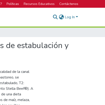
C?
Políticas
Recursos Educativos
Contáctenos
Log In
s de estabulación y
 calidad de la canal
pastoreo, se
 estabulado, T2:
nto Stella Beef®). A
a de una dieta
s de maíz, melaza,