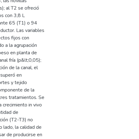
 las novillas
); al T2 se ofreció
os con 3,8 L
ante 65 (T1) o 94
ductor. Las variables
ctos fijos con
o a la agrupación
peso en planta de
al fría (p&lt;0,05);
ón de la canal, el
 superó en
rtes y tejido
componente de la
 tres tratamientos. Se
 crecimiento in vivo
ntidad de
ción (T2-T3) no
 lado, la calidad de
sar de producirse en