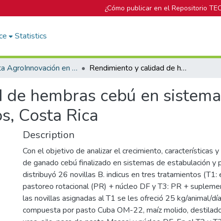
¿Cómo publicar en el Repositorio TE
ce
Statistics
Revista AgroInnovación en el trópico húmedo
Rendimiento y calidad de hembras cebú en sistemas de estabulación y pastoreo en San Carlos, Costa Rica
d de hembras cebú en sistema
s, Costa Rica
Description
Con el objetivo de analizar el crecimiento, características y
de ganado cebú finalizado en sistemas de estabulación y 
distribuyó 26 novillas B. indicus en tres tratamientos (T1:
pastoreo rotacional (PR) + núcleo DF y T3: PR + supleme
las novillas asignadas al T1 se les ofreció 25 kg/animal/dí
compuesta por pasto Cuba OM-22, maíz molido, destilado