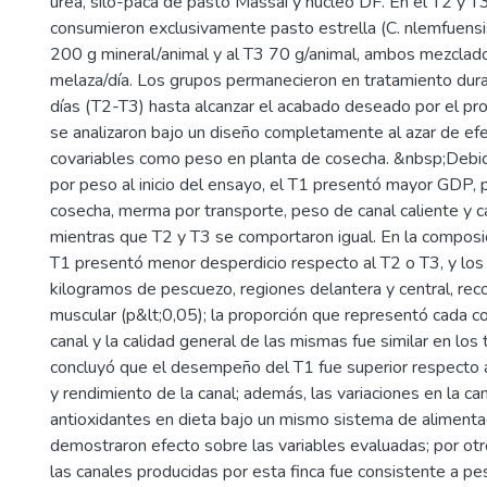
urea, silo-paca de pasto Massai y núcleo DF. En el T2 y T3,
consumieron exclusivamente pasto estrella (C. nlemfuensis
200 g mineral/animal y al T3 70 g/animal, ambos mezclad
melaza/día. Los grupos permanecieron en tratamiento dur
días (T2-T3) hasta alcanzar el acabado deseado por el pro
se analizaron bajo un diseño completamente al azar de efe
covariables como peso en planta de cosecha. &nbsp;Debid
por peso al inicio del ensayo, el T1 presentó mayor GDP, 
cosecha, merma por transporte, peso de canal caliente y can
mientras que T2 y T3 se comportaron igual. En la composici
T1 presentó menor desperdicio respecto al T2 o T3, y los
kilogramos de pescuezo, regiones delantera y central, reco
muscular (p&lt;0,05); la proporción que representó cada 
canal y la calidad general de las mismas fue similar en los
concluyó que el desempeño del T1 fue superior respecto a
y rendimiento de la canal; además, las variaciones en la ca
antioxidantes en dieta bajo un mismo sistema de alimenta
demostraron efecto sobre las variables evaluadas; por otro
las canales producidas por esta finca fue consistente a pe