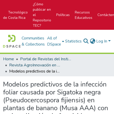
¿Cómo
publicar en
Tecnológico
Recursos
el
Políticas
Contácte
de Costa Rica
Educativos
Repositorio
TEC?
Communities
All of
Statistics
Log In
& Collections
DSpace
Home
Portal de Revistas del Instituto Tecnológico de Costa Rica
Revista AgroInnovación en el trópico húmedo
Modelos predictivos de la infección foliar causada por Sigatoka negra (Pseudocercospora fijiensis) en plantas de banano (Musa AAA) con y sin aplicación de fungicidas
Modelos predictivos de la infección
foliar causada por Sigatoka negra
(Pseudocercospora fijiensis) en
plantas de banano (Musa AAA) con