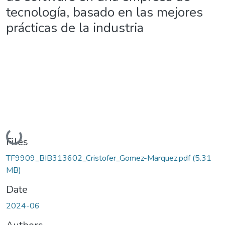
tecnología, basado en las mejores
prácticas de la industria
Loading...
Files
TF9909_BIB313602_Cristofer_Gomez-Marquez.pdf
(5.31
MB)
Date
2024-06