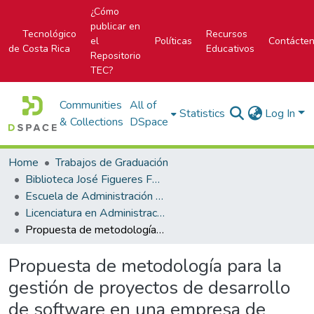
¿Cómo
publicar en
Tecnológico
Recursos
el
Políticas
Contácte
de Costa Rica
Educativos
Repositorio
TEC?
Communities
All of
Statistics
Log In
& Collections
DSpace
Home
Trabajos de Graduación
Biblioteca José Figueres Ferrer
Escuela de Administración de Tecnologías de Información (antes era Área Académica de Administración de Tecnologías de Información)
Licenciatura en Administración de Tecnología de Información
Propuesta de metodología para la gestión de proyectos de desarrollo de software en una empresa de tecnología, basado en las mejores prácticas de la industria
Propuesta de metodología para la
gestión de proyectos de desarrollo
de software en una empresa de