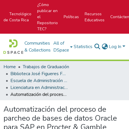
¿Cómo
publicar en
Tecnológico
Recursos
el
Políticas
Contácte
de Costa Rica
Educativos
Repositorio
TEC?
Communities
All of
Statistics
Log In
& Collections
DSpace
Home
Trabajos de Graduación
Biblioteca José Figueres Ferrer
Escuela de Administración de Tecnologías de Información (antes era Área Académica de Administración de Tecnologías de Información)
Licenciatura en Administración de Tecnología de Información
Automatización del proceso de parcheo de bases de datos Oracle para SAP en Procter & Gamble
Automatización del proceso de
parcheo de bases de datos Oracle
para SAP en Procter & Gamble