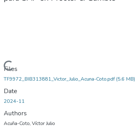
Loading...
Files
TF9972_BIB313881_Victor_Julio_Acuna-Coto.pdf
(5.6 MB)
Date
2024-11
Authors
Acuña-Coto, Víctor Julio