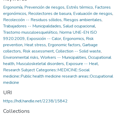
Ergonomía
,
Prevención de riesgos
,
Estrés térmico
,
Factores
ergonómicos
,
Recolectores de basura
,
Evaluación de riesgos
,
Recolección -- Residuos sólidos
,
Riesgos ambientales
,
Trabajadores -- Municipalidades
,
Salud ocupacional
,
Trastorno musculoesquelético
,
Norma UNE-EN ISO
9920:2009
,
Exposición -- Calor
,
Ergonomics
,
Risk
prevention
,
Heat stress
,
Ergonomic factors
,
Garbage
collectors
,
Risk assessment
,
Collection -- Solid waste
,
Environmental risks
,
Workers -- Municipalities
,
Occupational
health
,
Musculoskeletal disorders
,
Exposure -- Heat
,
Research Subject Categories::MEDICINE::Social
medicine::Public health medicine research areas::Occupational
medicine
URI
https://hdl.handle.net/2238/15842
Collections