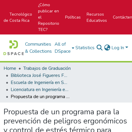
¿Cómo
publicar en
Tecnológico
Recursos
el
Políticas
Contácte
de Costa Rica
Educativos
Repositorio
TEC?
Communities
All of
Statistics
Log In
& Collections
DSpace
Home
Trabajos de Graduación
Biblioteca José Figueres Ferrer
Escuela de Ingeniería en Seguridad Laboral e Higiene Ambiental
Licenciatura en Ingeniería en Seguridad Laboral e Higiene Ambiental
Propuesta de un programa para la prevención de peligros ergonómicos y control de estrés térmico para amontonadores y recolectores de residuos sólidos de la Municipalidad de Cartago
Propuesta de un programa para la
prevención de peligros ergonómicos
y control de estrés térmico para