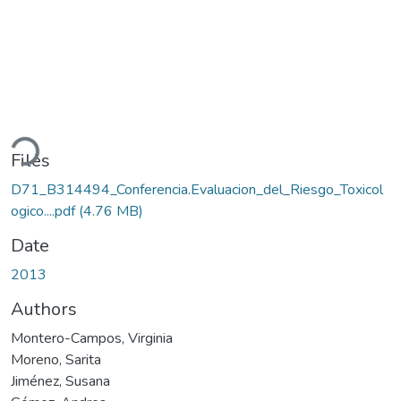
ding...
Files
D71_B314494_Conferencia.Evaluacion_del_Riesgo_Toxicol
ogico....pdf
(4.76 MB)
Date
2013
Authors
Montero-Campos, Virginia
Moreno, Sarita
Jiménez, Susana