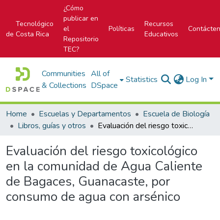
¿Cómo
publicar en
Tecnológico
Recursos
el
Políticas
Contácte
de Costa Rica
Educativos
Repositorio
TEC?
Communities
All of
Statistics
Log In
& Collections
DSpace
Home
Escuelas y Departamentos
Escuela de Biología
Libros, guías y otros
Evaluación del riesgo toxicológico en la comunidad de Agua Caliente de Bagaces, Guanacaste, por consumo de agua con arsénico
Evaluación del riesgo toxicológico
en la comunidad de Agua Caliente
de Bagaces, Guanacaste, por
consumo de agua con arsénico