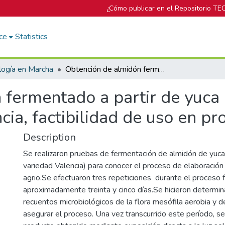
¿Cómo publicar en el Repositorio TE
ce
Statistics
logía en Marcha
Obtención de almidón fermentado a partir de yuca (Manihot esculenta crantz) variedad valencia, factibilidad de uso en productos de panadería
 fermentado a partir de yuca
ncia, factibilidad de uso en p
Description
Se realizaron pruebas de fermentación de almidón de yuca
variedad Valencia) para conocer el proceso de elaboració
agrio.Se efectuaron tres repeticiones durante el proceso 
aproximadamente treinta y cinco días.Se hicieron determi
recuentos microbiológicos de la flora mesófila aerobia y d
asegurar el proceso. Una vez transcurrido este período, se