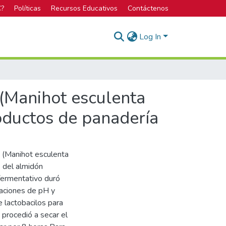
C?
Políticas
Recursos Educativos
Contáctenos
Log In
 (Manihot esculenta
roductos de panadería
 (Manihot esculenta
n del almidón
fermentativo duró
naciones de pH y
e lactobacilos para
 procedió a secar el