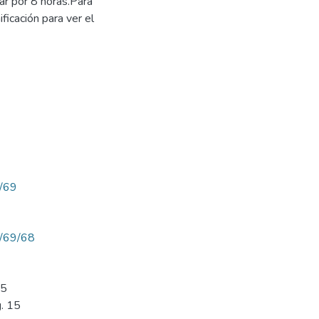
ar por 8 horas.Para
ficación para ver el
w/69
ew/69/68
15
g. 15