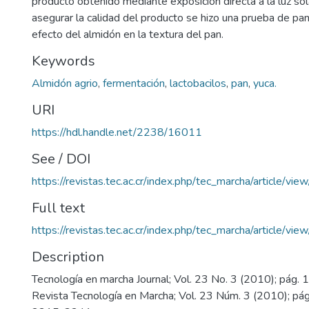
producto obtenido mediante exposición directa a la luz sol
asegurar la calidad del producto se hizo una prueba de pani
efecto del almidón en la textura del pan.
Keywords
Almidón agrio
,
fermentación
,
lactobacilos
,
pan
,
yuca.
URI
https://hdl.handle.net/2238/16011
See / DOI
https://revistas.tec.ac.cr/index.php/tec_marcha/article/vie
Full text
https://revistas.tec.ac.cr/index.php/tec_marcha/article/vi
Description
Tecnología en marcha Journal; Vol. 23 No. 3 (2010); pág. 
Revista Tecnología en Marcha; Vol. 23 Núm. 3 (2010); pá