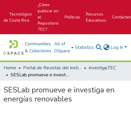
¿Cómo
publicar en
Tecnológico
Recursos
el
Políticas
Contácte
de Costa Rica
Educativos
Repositorio
TEC?
Communities
All of
Statistics
Log In
& Collections
DSpace
Home
Portal de Revistas del Instituto Tecnológico de Costa Rica
Investiga.TEC
SESLab promueve e investiga en energías renovables
SESLab promueve e investiga en
energías renovables