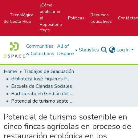
¿Cómo
publicar en
Tecnológico
Recursos
el
Políticas
Contácte
de Costa Rica
Educativos
Repositorio
TEC?
Communities
All of
Statistics
Log In
& Collections
DSpace
Home
Trabajos de Graduación
Biblioteca José Figueres Ferrer
Escuela de Ciencias Sociales
Bachillerato en Gestión del Turismo Sostenible
Potencial de turismo sostenible en cinco fincas agrícolas en proceso de restauración ecológica en los distritos de Paraíso, Cachí y Orosi, durante mayo a noviembre del 2024
Potencial de turismo sostenible en
cinco fincas agrícolas en proceso de
restauración ecológica en los