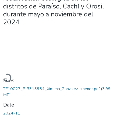
distritos de Paraíso, Cachí y Orosi,
durante mayo a noviembre del
2024
Loading...
Files
TF10027_BIB313984_Ximena_Gonzalez-Jimenez.pdf
(3.99
MB)
Date
2024-11