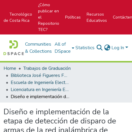
¿Cómo
publicar en
Tecnológico
Recursos
el
Políticas
Contácte
de Costa Rica
Educativos
Repositorio
TEC?
Communities
All of
Statistics
Log In
& Collections
DSpace
Home
Trabajos de Graduación
Biblioteca José Figueres Ferrer
Escuela de Ingeniería Electrónica
Licenciatura en Ingeniería Electrónica
Diseño e implementación de la etapa de detección de disparo de armas de la red inalámbrica de telecomunicaciones para la protección ambiental en el bosque.
Diseño e implementación de la
etapa de detección de disparo de
armas de la red inalámbrica de