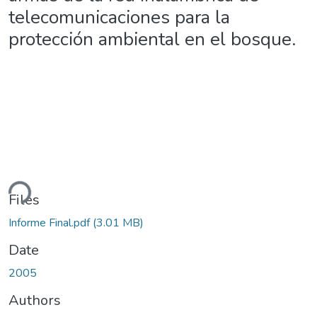
telecomunicaciones para la
protección ambiental en el bosque.
ding...
Files
Informe Final.pdf
(3.01 MB)
Date
2005
Authors