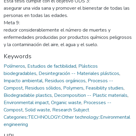
Esta tesis cumple con el objetivo ODS 3:
asegurar una vida sana y promover el bienestar de todas las
personas en todas las edades.
Meta 9:
reducir considerablemente el número de muertes y
enfermedades producidas por productos químicos peligrosos
y la contaminación del aire, el agua y el suelo.
Keywords
Polímeros
,
Estudios de factibilidad
,
Plásticos
biodegradables
,
Desintegración -- Materiales plásticos
,
Impacto ambiental
,
Residuos orgánicos
,
Procesos --
Compost
,
Residuos sólidos
,
Polymers
,
Feasibility studies
,
Biodegradable plastics
,
Decomposition -- Plastic materials
,
Environmental impact
,
Organic waste
,
Processes --
Compost
,
Solid waste
,
Research Subject
Categories::TECHNOLOGY::Other technology::Environmental
engineering