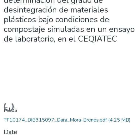
determinación del grado de
desintegración de materiales
plásticos bajo condiciones de
compostaje simuladas en un ensayo
de laboratorio, en el CEQIATEC
Loading...
Files
TF10174_BIB315097_Dara_Mora-Brenes.pdf
(4.25 MB)
Date