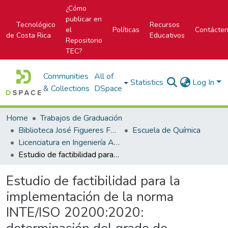
¿Cómo
publicar en
Tecnológico
Recursos
el
Políticas
Contácte
de Costa Rica
Educativos
Repositorio
TEC?
Communities
All of
Statistics
Log In
& Collections
DSpace
Home
Trabajos de Graduación
Biblioteca José Figueres Ferrer
Escuela de Química
Licenciatura en Ingeniería Ambiental
Estudio de factibilidad para la implementación de la norma INTE/ISO 20200:2020: determinación del grado de desintegración de materiales plásticos bajo condiciones de compostaje simuladas en un ensayo de laboratorio, en el CEQIATEC
Estudio de factibilidad para la
implementación de la norma
INTE/ISO 20200:2020: