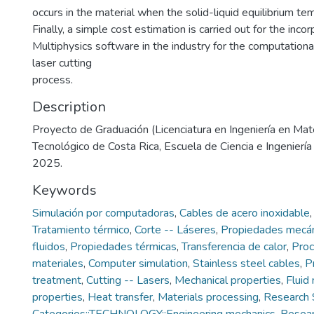
occurs in the material when the solid-liquid equilibrium te
Finally, a simple cost estimation is carried out for the in
Multiphysics software in the industry for the computationa
laser cutting
process.
Description
Proyecto de Graduación (Licenciatura en Ingeniería en Mate
Tecnológico de Costa Rica, Escuela de Ciencia e Ingeniería
2025.
Keywords
Simulación por computadoras
,
Cables de acero inoxidable
Tratamiento térmico
,
Corte -- Láseres
,
Propiedades mecán
fluidos
,
Propiedades térmicas
,
Transferencia de calor
,
Proc
materiales
,
Computer simulation
,
Stainless steel cables
,
P
treatment
,
Cutting -- Lasers
,
Mechanical properties
,
Fluid
properties
,
Heat transfer
,
Materials processing
,
Research 