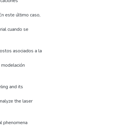
icaciones
En este último caso,
rial cuando se
costos asociados a la
a modelación
ing and its
nalyze the laser
ical phenomena