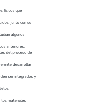
os físicos que
uidos, junto con su
studian algunos
os anteriores.
les del proceso de
ermite desarrollar
eden ser integrados y
odelos
 los materiales