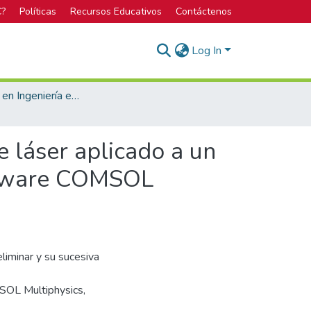
C?
Políticas
Recursos Educativos
Contáctenos
Log In
Licenciatura en Ingeniería en Materiales
e láser aplicado a un
oftware COMSOL
liminar y su sucesiva
SOL Multiphysics,