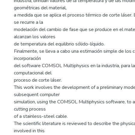
industria, brindan valores de la temperatura y de las modif
geométricas del material,
a medida que se aplica el proceso térmico de corte láser. 
se recurre a la
modelación del cambio de fase que se produce en el mate
alcanzan los valores
de temperatura del equilibrio sólido-líquido.
Finalmente, se lleva a cabo una estimación simple de los 
incorporación
del software COMSOL Multiphysics en la industria, para l
computacional del
proceso de corte láser.
This work involves the development of a preliminary model
subsequent computer
simulation, using the COMSOL Multiphysics software, to a
cutting process
of a stainless-steel cable.
The scientific literature is reviewed to describe the phys
involved in this