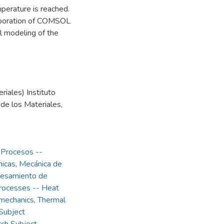
mperature is reached.
corporation of COMSOL
l modeling of the
riales) Instituto
 de los Materiales,
,
Procesos --
icas
,
Mecánica de
esamiento de
rocesses -- Heat
 mechanics
,
Thermal
Subject