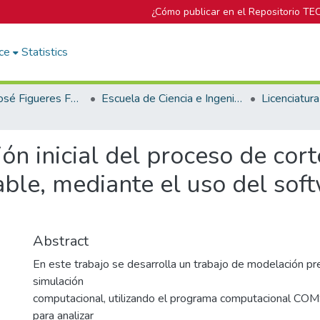
¿Cómo publicar en el Repositorio TE
ce
Statistics
Biblioteca José Figueres Ferrer
Escuela de Ciencia e Ingeniería de los Materiales
n inicial del proceso de cort
dable, mediante el uso del s
Abstract
En este trabajo se desarrolla un trabajo de modelación pre
simulación
computacional, utilizando el programa computacional COM
para analizar