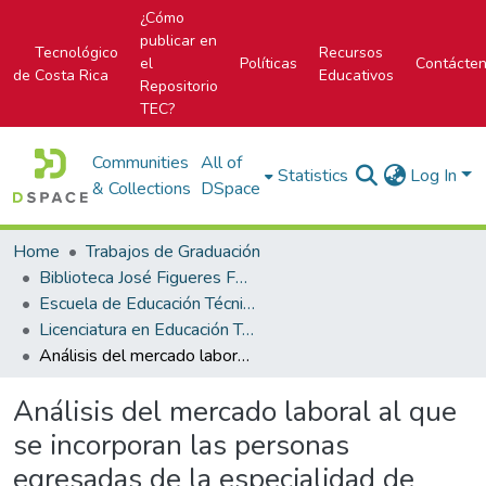
¿Cómo
publicar en
Tecnológico
Recursos
el
Políticas
Contácte
de Costa Rica
Educativos
Repositorio
TEC?
Communities
All of
Statistics
Log In
& Collections
DSpace
Home
Trabajos de Graduación
Biblioteca José Figueres Ferrer
Escuela de Educación Técnica
Licenciatura en Educación Técnica
Análisis del mercado laboral al que se incorporan las personas egresadas de la especialidad de turismo rural de la sección diurna del Colegio Técnico Profesional de Pacayas, con la finalidad de mejora de las competencias y habilidades blandas que permita la incorporación al mercado laboral actual
Análisis del mercado laboral al que
se incorporan las personas
egresadas de la especialidad de