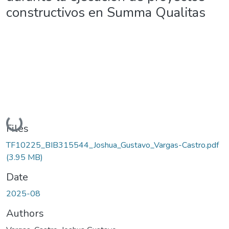
constructivos en Summa Qualitas
Loading...
Files
TF10225_BIB315544_Joshua_Gustavo_Vargas-Castro.pdf
(3.95 MB)
Date
2025-08
Authors