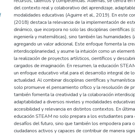
recursos, talentos y competencias. Además, se centra en
del contexto real y colaborativo del aprendizaje, adaptable
f
modalidades educativas (Aguirre et al., 2019). En este c
(2018) destaca la relevancia de la implementación de es
dinámico, que incorpora no solo las disciplinas científicas (c
ingeniería y matemáticas), sino también las humanidades (a
agregando un valor adicional. Este enfoque fomenta la crea
interdisciplinariedad, y asume la intuición como un elemen
la realización de proyectos artísticos, científicos y descu
cargados de imaginación. En resumen, la educación STEA
un enfoque educativo vital para el desarrollo integral de lo
actualidad. Al combinar disciplinas científicas y humanísti
solo promueve el pensamiento crítico y la resolución de p
también fomenta la creatividad y la colaboración interdisci
adaptabilidad a diversos niveles y modalidades educativas
accesibilidad y relevancia en distintos contextos. En última 
educación STEAM no solo prepara a los estudiantes para e
desafíos del futuro, sino que también los empodera para c
ciudadanos activos y capaces de contribuir de manera signi