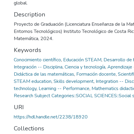
global.
Description
Proyecto de Graduación (Licenciatura Enseñanza de la Ma
Entornos Tecnológicos) Instituto Tecnológico de Costa Ric
Matemática, 2024.
Keywords
Conocimiento científico
,
Educación STEAM
,
Desarrollo de 
Integración -- Disciplina
,
Ciencia y tecnología
,
Aprendizaje
Didáctica de las matemáticas
,
Formación docente
,
Scienti
STEAM education
,
Skills development
,
Integration -- Disc
technology
,
Learning -- Performance
,
Mathematics didacti
Research Subject Categories::SOCIAL SCIENCES::Social s
URI
https://hdl.handle.net/2238/18920
Collections