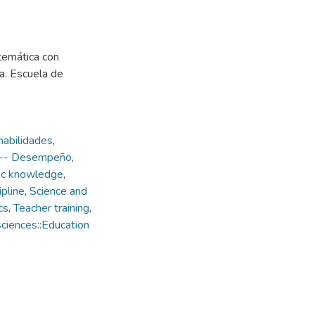
temática con
a. Escuela de
habilidades
,
 -- Desempeño
,
fic knowledge
,
ipline
,
Science and
cs
,
Teacher training
,
ciences::Education