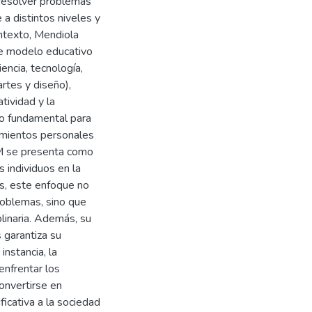
 resolver problemas
 a distintos niveles y
ontexto, Mendiola
te modelo educativo
iencia, tecnología,
rtes y diseño),
tividad y la
to fundamental para
brimientos personales
M se presenta como
s individuos en la
cas, este enfoque no
roblemas, sino que
plinaria. Además, su
 garantiza su
instancia, la
nfrentar los
onvertirse en
ficativa a la sociedad